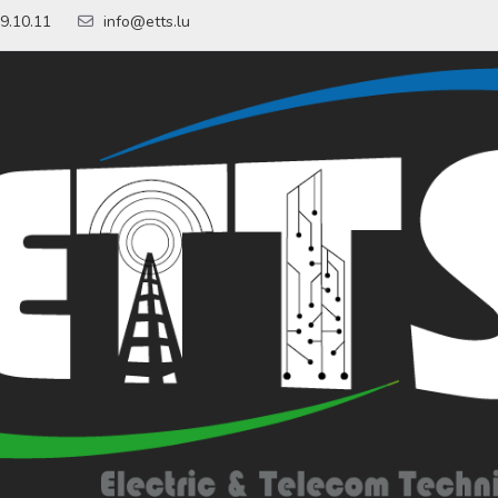
9.10.11
info@etts.lu