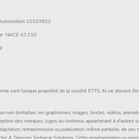
 Autorisation 10103802
:Code NACE 43.210
I
forme sont l’unique propriété de la société ETTS. Ils ne doivent ê
çon non-limitative, les graphismes, images, textes, vidéos, animat
exception des marques, logos ou contenus appartenant à d'autres s
 adaptation, retransmission ou publication, même partielle, de ces 
ctric & Telecom Technical Solutions. Cette représentation ou repr