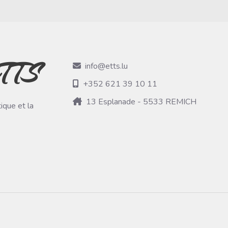
TTS
info@etts.lu
+352 621 39 10 11
13 Esplanade - 5533 REMICH
ique et la