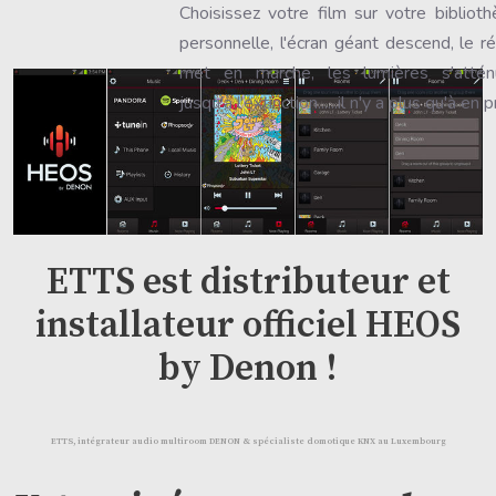
Choisissez votre film sur votre bibliot
personnelle, l'écran géant descend, le r
met en marche, les lumières s'attén
jusqu'à l'extinction......il n'y a plus qu'à en p
ETTS est distributeur et
installateur officiel HEOS
by Denon !
ETTS, intégrateur audio multiroom DENON & spécialiste domotique KNX au Luxembourg