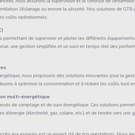
ancées, nous assurons la supervision et le contrôle de l’ensemb
 ventilation, l’éclairage ou encore la sécurité. Nos solutions de GT
des coûts opérationnels.
C)
ermettant de superviser et piloter les différents équipements t
rue, une gestion simplifiée et un suivi en temps réel des perfor
ies
nergétique, nous proposons des solutions innovantes pour la gest
uons à optimiser la consommation et à réduire les coûts tout en
ion multi-énergétique
cés de comptage et de suivi énergétique. Ces solutions permett
 d’énergie (électricité, gaz, solaire, etc.) et de tendre vers une 
accès aux espaces est un aspect clé de nos prestations. Nous in