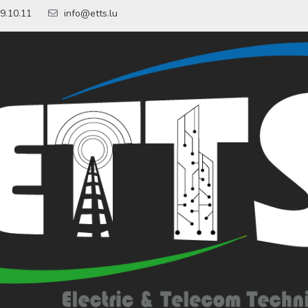
9.10.11
info@etts.lu