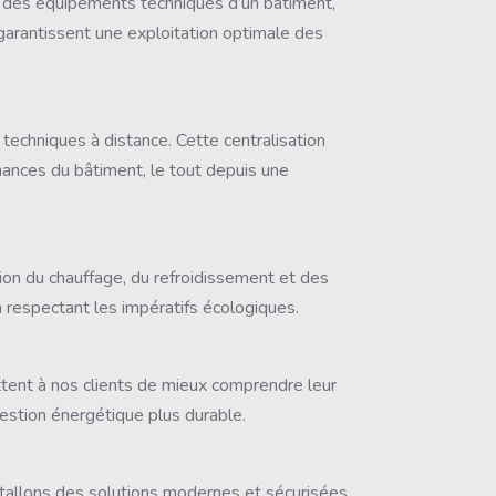
le des équipements techniques d’un bâtiment,
B garantissent une exploitation optimale des
echniques à distance. Cette centralisation
mances du bâtiment, le tout depuis une
ion du chauffage, du refroidissement et des
 respectant les impératifs écologiques.
ent à nos clients de mieux comprendre leur
gestion énergétique plus durable.
stallons des solutions modernes et sécurisées