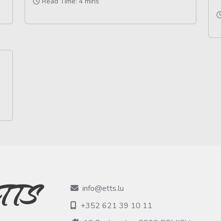
Read Time: 4 mins
TTS
info@etts.lu
+352 621 39 10 11